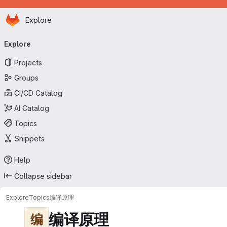
Homepage
Skip to main content
Explore
Primary navigation
Explore
Projects
Groups
CI/CD Catalog
AI Catalog
Topics
Snippets
Help
Collapse sidebar
Explore
Topics
编译原理
编译原理
编