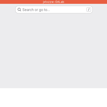
jxtxzzw-GitLab
Search or go to…
/