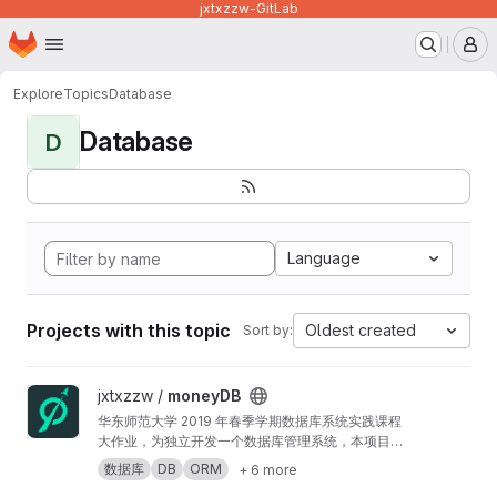
jxtxzzw-GitLab
Homepage
Skip to main content
M
Explore
Topics
Database
Database
D
Language
Projects with this topic
Oldest created
Sort by:
View moneyDB project
jxtxzzw /
moneyDB
华东师范大学 2019 年春季学期数据库系统实践课程
大作业，为独立开发一个数据库管理系统，本项目的
选题是物流管理系统。适合新手入门的项目学习，可
数据库
DB
ORM
+ 6 more
以深入了解数据库操作（基于 ORM）以及一些必要